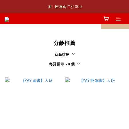
👚 經典 3 件組：⭐680 系列 T 恤 ＋ 口說課 ｜組合價 $1,999
潮T任選兩件$1000
👚 經典 3 件組：⭐680 系列 T 恤 ＋ 口說課 ｜組合價 $1,999
prev
next
分齡推薦
商品排序
每頁顯示 24 個