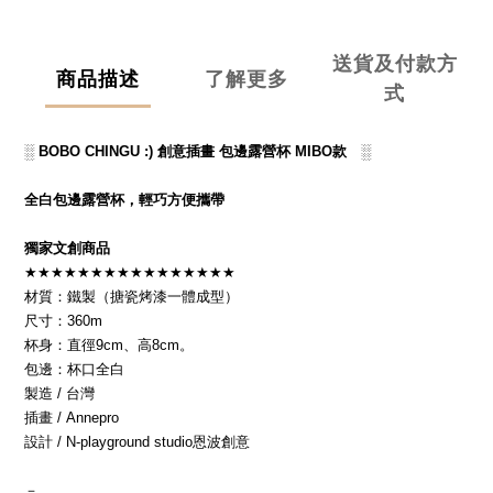
送貨及付款方
商品描述
了解更多
式
░ BOBO CHINGU :)
創意插畫
包邊露營杯
MIBO
款
░
全白包邊露營杯，輕巧方便攜帶
獨家文創商品
★★★★★★★★★★★★★★★★
材質：鐵製（搪瓷烤漆一體成型）
尺寸：
360m
杯身：直徑
9cm
、高
8cm
。
包邊：杯口全白
製造
/
台灣
插畫
/ Annepro
設計
/ N-playground studio
恩波創意
－