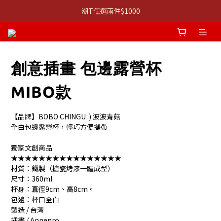
👚 經典 3 件組：⭐680 系列 T 恤 ＋ 口說課 ｜組合價 $1,999
潮T任選兩件$1000
👚 經典 3 件組：⭐680 系列 T 恤 ＋ 口說課 ｜組合價 $1,999
創意插畫 包邊露營杯
MIBO款
【品牌】BOBO CHINGU :) 波波青菇
全白包邊露營杯，輕巧方便攜帶
獨家文創商品
★★★★★★★★★★★★★★★★
材質：鐵製（搪瓷烤漆一體成型）
尺寸：360ml
杯身：直徑9cm、高8cm。
包邊：杯口全白
製造 / 台灣
插畫 / Annepro