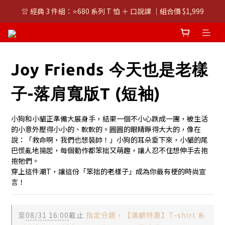
👚 經典 3 件組：⭐680 系列 T 恤 ＋ 口說課 ｜組合價 $1,999
👚 經典 3 件組：⭐680 系列 T 恤 ＋ 口說課 ｜組合價 $1,999
潮T任選兩件$1000
👚 經典 3 件組：⭐680 系列 T 恤 ＋ 口說課 ｜組合價 $1,999
Joy Friends 今天也是老樣
子-落肩寬版T (短袖)
小狗和小貓正準備大展身手，結果一個不小心跌成一團，被生活
的小意外壓得小小的、軟軟的。圓圓的眼睛睜得大大的，像在
說：「救命啊，我們也想裝帥！」小狗的耳朵垂下來，小貓的尾
巴慌亂地揚起，每個動作都笨拙又萌趣，讓人忍不住想伸手去抱
抱牠們。
穿上這件潮T，讓這份「笨拙的老樣子」成為你最有梗的時尚宣
言！
至
08/31 16:00
截止
指定分類，【滿額特惠】T-shirt 系