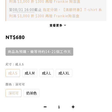
列滿 $3,000 折 $300 再贈 Frankie 狗盲盒
至
08/31 16:00
截止
指定分類，【滿額特惠】T-shirt 系
列滿 $3,000 折 $300 再贈 Frankie狗盲盒
查看更多
NT$680
商品為預購，需等待約14-21個工作天
尺寸
: 成人S
成人S
成人M
成人L
成人XL
顏色
: 深可可
深可可
奶茶色