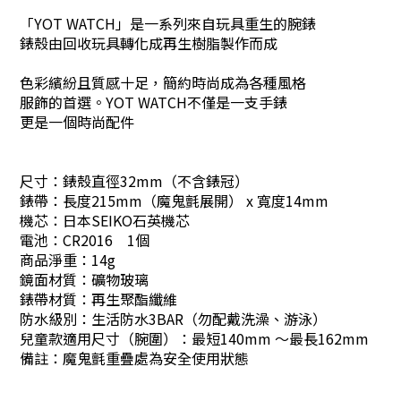
「YOT WATCH」是一系列來自玩具重生的腕錶
錶殼由回收玩具轉化成再生樹脂製作而成
色彩繽紛且質感十足，簡約時尚成為各種風格
服飾的首選。YOT WATCH不僅是一支手錶
更是一個時尚配件
尺寸：錶殼直徑32mm（不含錶冠）
錶帶：長度215mm（魔鬼氈展開） x 寬度14mm
機芯：日本SEIKO石英機芯
電池：CR2016 1個
商品淨重：14g
鏡面材質：礦物玻璃
錶帶材質：再生聚酯纖維
防水級別：生活防水3BAR（勿配戴洗澡、游泳）
兒童款適用尺寸（腕圍）：最短140mm ～最長162mm
備註：魔鬼氈重疊處為安全使用狀態