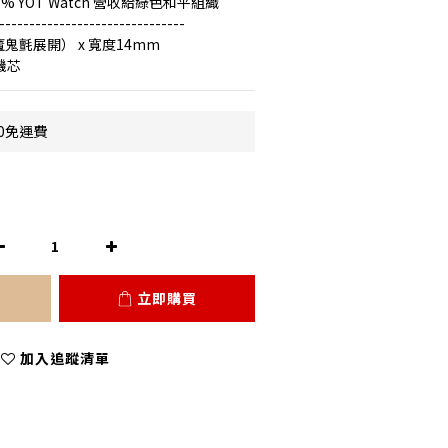
5% YOT Watch 營收給綠色和平組織
-------------------------------
鬼氈展開） x 寬度14mm
機芯
0免運費
立即購買
加入追蹤清單