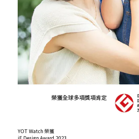
YOT Watch 榮獲
iF Design Award 2023