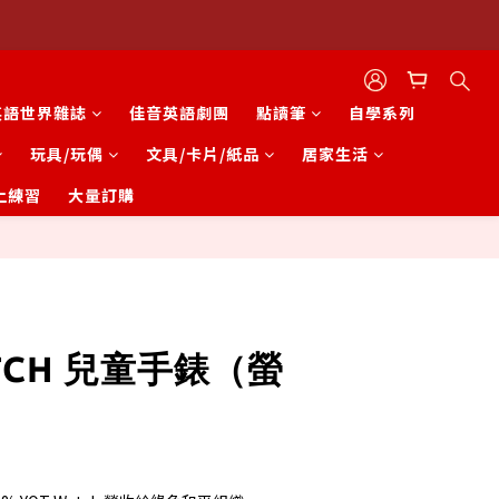
英語世界雜誌
佳音英語劇團
點讀筆
自學系列
玩具/玩偶
文具/卡片/紙品
居家生活
上練習
大量訂購
立即購買
ATCH 兒童手錶（螢