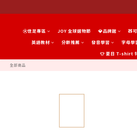
⚽世足專區
JOY 全球選物節
💎品牌館
🧸
英語教材
分齡推薦
發音學習
字母學
👕 夏日 T-shir
全部商品