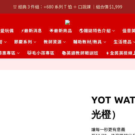
👚 經典 3 件組：⭐680 系列 T 恤 ＋ 口說課 ｜組合價 $1,999
👚 經典 3 件組：⭐680 系列 T 恤 ＋ 口說課 ｜組合價 $1,999
潮T任選兩件$1000
可愛玩偶
⚡最新消息
🌟最新商品
🌎雜誌特色介紹
佳音
👚 經典 3 件組：⭐680 系列 T 恤 ＋ 口說課 ｜組合價 $1,999
習
節慶系列
教師資源
輔助教材/教具
生活禮品
t 特惠專區
🐱毛小孩專區
📚英語教師職訓班
👦全民英檢線
YOT W
光橙）
讓每一秒更有意義