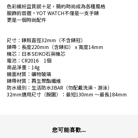
色彩繽紛且質感十足，簡約時尚成為各種風格
服飾的首選。YOT WATCH不僅是一支手錶
更是一個時尚配件
尺寸：錶殼直徑32mm（不含錶冠）
錶帶：長度220mm（含錶扣） x 寬度14mm
機芯：日本SEIKO石英機芯
電池：CR2016 1個
商品淨重：14g
鏡面材質：礦物玻璃
錶帶材質：再生聚酯纖維
防水級別：生活防水3BAR（勿配戴洗澡、游泳）
32mm適用尺寸（腕圍）：最短130mm ～最長184mm
您可能喜歡...