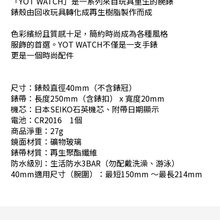
「YOT WATCH」是一系列來自玩具重生的腕錶
錶殼由回收玩具轉化成再生樹脂製作而成
色彩繽紛且質感十足，簡約時尚成為各種風格
服飾的首選。YOT WATCH不僅是一支手錶
更是一個時尚配件
尺寸：錶殼直徑40mm（不含錶冠）
錶帶：長度250mm（含錶扣） x 寬度20mm
機芯：日本SEIKO石英機芯、附帶日期顯示
電池：CR2016 1個
商品淨重：27g
鏡面材質：礦物玻璃
錶帶材質：再生聚酯纖維
防水級別：生活防水3BAR（勿配戴洗澡、游泳）
40mm適用尺寸（腕圍）：最短150mm ～最長214mm