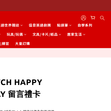
英語世界雜誌
佳音英語劇團
點讀筆
自學系列
玩具/玩偶
文具/卡片/紙品
居家生活
上練習
大量訂購
立即購買
TCH HAPPY
AY 留言禮卡