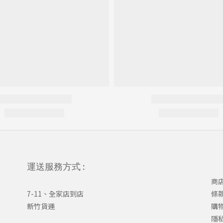
運送服務方式 :
商
7-11、全家店到店
條
新竹貨運
購
隱