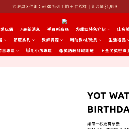
👚 經典 3 件組：⭐680 系列 T 恤 ＋ 口說課 ｜組合價 $1,999
👚 經典 3 件組：⭐680 系列 T 恤 ＋ 口說課 ｜組合價 $1,999
潮T任選兩件$1000
可愛玩偶
⚡最新消息
🌟最新商品
🌎雜誌特色介紹
佳音
👚 經典 3 件組：⭐680 系列 T 恤 ＋ 口說課 ｜組合價 $1,999
習
節慶系列
教師資源
輔助教材/教具
生活禮品
t 特惠專區
🐱毛小孩專區
📚英語教師職訓班
👦全民英檢線
YOT WA
BIRTHD
讓每一秒更有意義