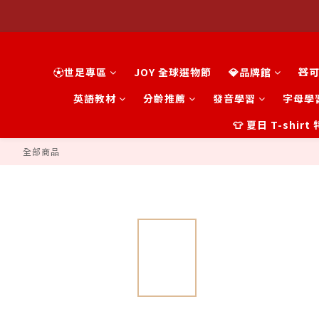
⚽世足專區
JOY 全球選物節
💎品牌館
🧸
英語教材
分齡推薦
發音學習
字母學
👕 夏日 T-shir
全部商品