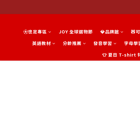
⚽世足專區
JOY 全球選物節
💎品牌館
🧸
英語教材
分齡推薦
發音學習
字母學
👕 夏日 T-shir