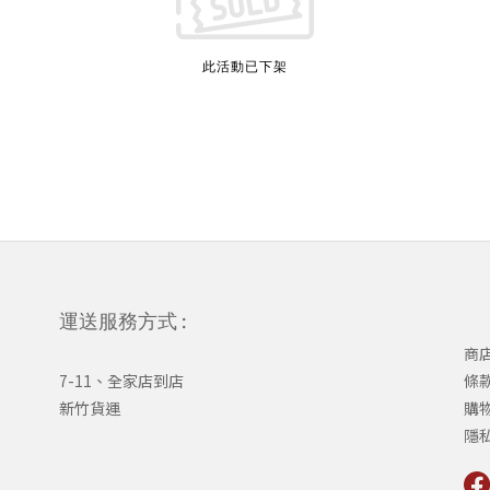
此活動已下架
運送服務方式 :
商
7-11、全家店到店
條
新竹貨運
購
隱