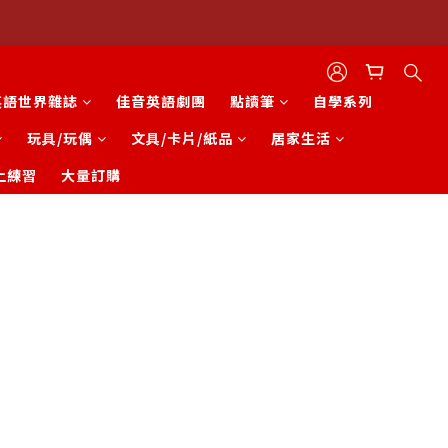
英語世界雜誌
佳音英語劇團
點讀筆
自學系列
玩具/玩偶
文具/卡片/紙品
居家生活
上練習
大量訂購