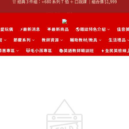
👚 經典 3 件組：⭐680 系列 T 恤 ＋ 口說課 ｜組合價 $1,999
潮T任選兩件$1000
👚 經典 3 件組：⭐680 系列 T 恤 ＋ 口說課 ｜組合價 $1,999
可愛玩偶
⚡最新消息
🌟最新商品
🌎雜誌特色介紹
佳音
習
節慶系列
教師資源
輔助教材/教具
生活禮品
t 特惠專區
🐱毛小孩專區
📚英語教師職訓班
👦全民英檢線