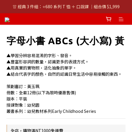
👚 經典 3 件組：⭐680 系列 T 恤 ＋ 口說課 ｜組合價 $1,999
👚 經典 3 件組：⭐680 系列 T 恤 ＋ 口說課 ｜組合價 $1,999
潮T任選兩件$1000
👚 經典 3 件組：⭐680 系列 T 恤 ＋ 口說課 ｜組合價 $1,999
字母小書 ABCs (大小寫) 黃
▲學習分辨容易混淆的字形、發音。
▲豐富形容詞的數量，認識更多的表達方式。
▲用真實的實物照，活化抽象的單字。
▲結合代表字的顏色，自然的認識日常生活中容易接觸的東西。
策劃審訂：黃玉珮
冊數：全套12冊(以下為限時優惠售價)
版本：平裝
授課對象：幼兒園
叢書系列：幼兒教材系列Early Childhood Series
全店，購物滿NT1000免運費