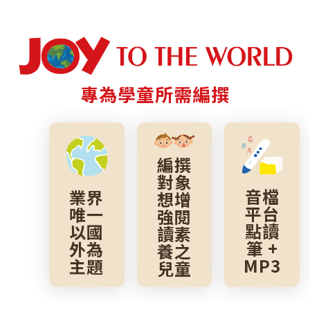
專為學童所需編撰
編撰
對象
音檔
業界
想增
平台
唯一
強閱
點讀
以國
讀素
筆 +
外為
養之
MP3
主題
兒童