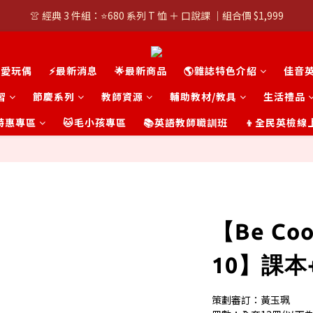
👚 經典 3 件組：⭐680 系列 T 恤 ＋ 口說課 ｜組合價 $1,999
👚 經典 3 件組：⭐680 系列 T 恤 ＋ 口說課 ｜組合價 $1,999
潮T任選兩件$1000
可愛玩偶
⚡最新消息
🌟最新商品
🌎雜誌特色介紹
佳音
👚 經典 3 件組：⭐680 系列 T 恤 ＋ 口說課 ｜組合價 $1,999
習
節慶系列
教師資源
輔助教材/教具
生活禮品
t 特惠專區
🐱毛小孩專區
📚英語教師職訓班
👦全民英檢線
【Be Cool
10】課本
策劃審訂：黃玉珮