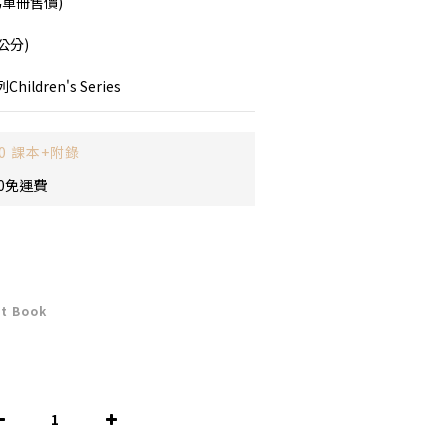
為單冊售價)
(公分)
dren's Series
0 課本+附錄
0免運費
t Book