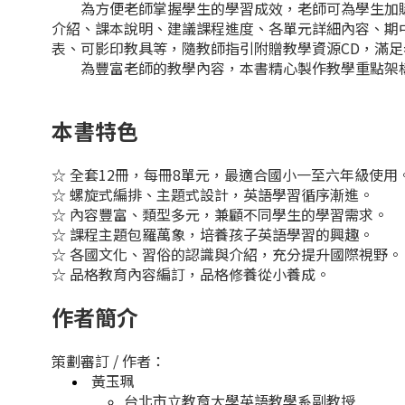
為方便老師掌握學生的學習成效，老師可為學生加購作
介紹、課本說明、建議課程進度、各單元詳細內容、期
表、可影印教具等，隨教師指引附贈教學資源CD，滿
為豐富老師的教學內容，本書精心製作教學重點架構表、字母
本書特色
☆ 全套12冊，每冊8單元，最適合國小一至六年級使用
☆ 螺旋式編排、主題式設計，英語學習循序漸進。
☆ 內容豐富、類型多元，兼顧不同學生的學習需求。
☆ 課程主題包羅萬象，培養孩子英語學習的興趣。
☆ 各國文化、習俗的認識與介紹，充分提升國際視野。
☆ 品格教育內容編訂，品格修養從小養成。
作者簡介
策劃審訂 / 作者：
黃玉珮
台北市立教育大學英語教學系副教授