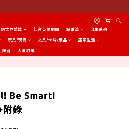
英語世界雜誌
佳音英語劇團
點讀筆
自學系列
玩具/玩偶
文具/卡片/紙品
居家生活
上練習
大量訂購
立即購買
! Be Smart!
+附錄