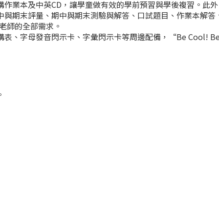
業本及中英CD，讓學童做有效的學前預習與學後複習。此外
中與期末評量、期中與期末測驗與解答、口試題目、作業本解答
足老師的全部需求。
發音閃示卡、字彙閃示卡等周邊配備，“Be Cool! Be S
。