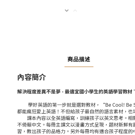
商品描述
內容簡介
解決程度差異不是夢 - 最適宜國小學生的英語學習教材 ” Be C
學好英語的第一步就是選對教材，“Be Cool! Be
都能瘋狂愛上英語！不但給孩子最自然的語言素材，也培養他們
課本內容以全英語編寫，訓練孩子以英文思考。相關
不倚賴中文。每冊主課文以漫畫方式呈現，題材新鮮有趣
習，教出孩子的品格力。另外每冊均有適合孩子程度的