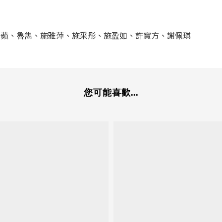
怡蘋、魯雋、施雅萍、施采彤、施盈如、許寶方、謝佩琪
您可能喜歡...