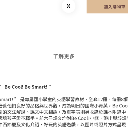
加入購物車
了解更多
ool! Be Smart! ”
 Smart! ” 是專屬國小學童的英語學習教材，全套12冊，
良好的品格與世界觀，成為明日的國際小菁英，Be Cool! 也B
的文法解說、課文中文翻譯，及單字表則另收錄於課本附錄中。
讓孩子愛不釋手。前六冊課文均附Be Cool!小框，帶出與該
中西節慶及文化介紹，好玩的英語遊戲，以圖片或照片方式呈現