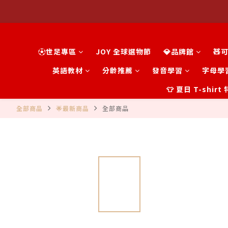
⚽世足專區
JOY 全球選物節
💎品牌館
🧸
英語教材
分齡推薦
發音學習
字母學
👕 夏日 T-shir
全部商品
🌟最新商品
全部商品