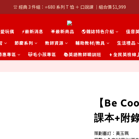
👚 經典 3 件組：⭐680 系列 T 恤 ＋ 口說課 ｜組合價 $1,999
👚 經典 3 件組：⭐680 系列 T 恤 ＋ 口說課 ｜組合價 $1,999
潮T任選兩件$1000
可愛玩偶
⚡最新消息
🌟最新商品
🌎雜誌特色介紹
佳音
👚 經典 3 件組：⭐680 系列 T 恤 ＋ 口說課 ｜組合價 $1,999
習
節慶系列
教師資源
輔助教材/教具
生活禮品
t 特惠專區
🐱毛小孩專區
📚英語教師職訓班
👦全民英檢線
【Be Cool
課本+附
策劃審訂：黃玉珮