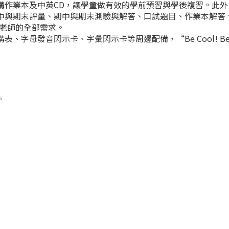
業本及中英CD，讓學童做有效的學前預習與學後複習。此外
中與期末評量、期中與期末測驗與解答、口試題目、作業本解答
足老師的全部需求。
發音閃示卡、字彙閃示卡等周邊配備，“Be Cool! Be S
。