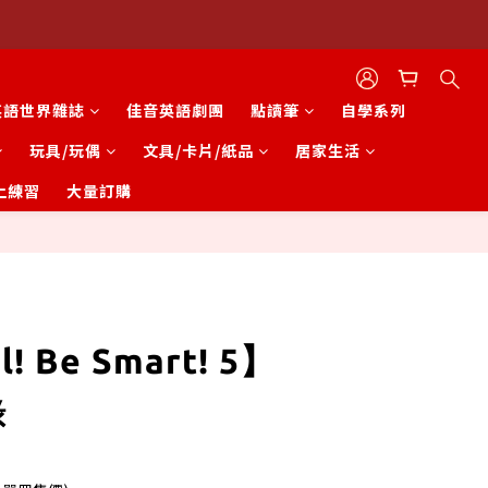
英語世界雜誌
佳音英語劇團
點讀筆
自學系列
玩具/玩偶
文具/卡片/紙品
居家生活
上練習
大量訂購
立即購買
! Be Smart! 5】
錄