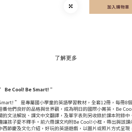
加入購物車
了解更多
ool! Be Smart! ”
 Smart! ” 是專屬國小學童的英語學習教材，全套12冊，
良好的品格與世界觀，成為明日的國際小菁英，Be Cool! 也B
的文法解說、課文中文翻譯，及單字表則另收錄於課本附錄中。
讓孩子愛不釋手。前六冊課文均附Be Cool!小框，帶出與該
中西節慶及文化介紹，好玩的英語遊戲，以圖片或照片方式呈現