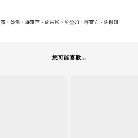
怡蘋、魯雋、施雅萍、施采彤、施盈如、許寶方、謝佩琪
您可能喜歡...