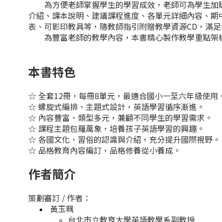
為方便老師掌握學生的學習成效，老師可為學生加購作
介紹、課本說明、建議課程進度、各單元詳細內容、期
表、可影印教具等，隨教師指引附贈教學資源CD，滿
為豐富老師的教學內容，本書精心製作教學重點架構表、字母
本書特色
☆ 全套12冊，每冊8單元，最適合國小一至六年級使用
☆ 螺旋式編排、主題式設計，英語學習循序漸進。
☆ 內容豐富、類型多元，兼顧不同學生的學習需求。
☆ 課程主題包羅萬象，培養孩子英語學習的興趣。
☆ 各國文化、習俗的認識與介紹，充分提升國際視野。
☆ 品格教育內容編訂，品格修養從小養成。
作者簡介
策劃審訂 / 作者：
黃玉珮
台北市立教育大學英語教學系副教授