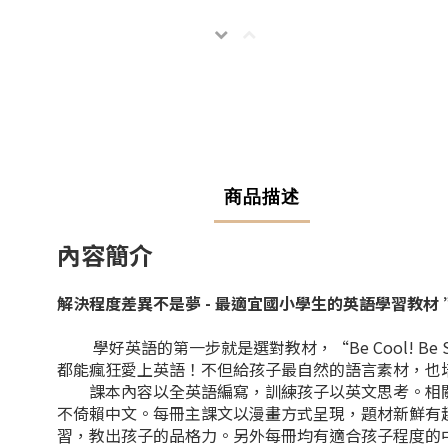
商品描述
內容簡介
解決程度差異不是夢 - 最適宜國小學生的英語學習教材 ” Be C
學好英語的第一步就是選對教材，“Be Cool! Be
都能瘋狂愛上英語！不但給孩子最自然的語言素材，也培養他們
課本內容以全英語編寫，訓練孩子以英文思考。相關
不倚賴中文。每冊主課文以漫畫方式呈現，題材新鮮有趣
習，教出孩子的品格力。另外每冊均有適合孩子程度的