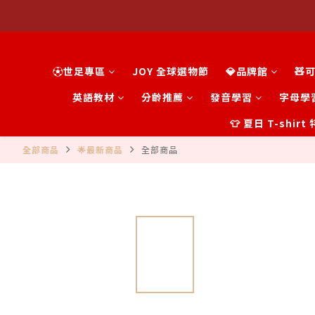
⚽世足專區
JOY 全球選物節
💎品牌館
🧸
英語教材
分齡推薦
發音學習
字母學
👕 夏日 T-shir
全部商品
🌟最新商品
全部商品