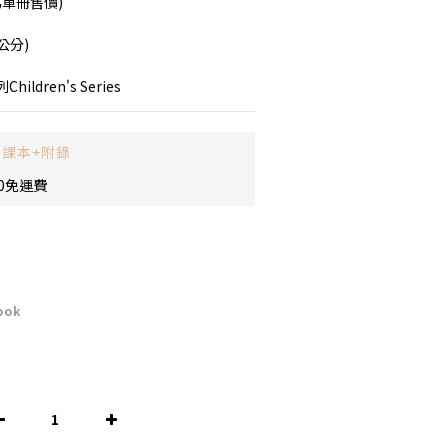
為單冊售價)
(公分)
dren's Series
 課本+附錄
0免運費
ook