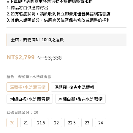
⭐下單即代表同意本特惠活動不提供退換貨服務
1. 商品將由供應商寄出
2. 如有瑕疵狀況，請於收到貨立即告知佳音英語網路書店
3. 其他未說明部分，供應商與佳音保有修改或調整的權利
全店，購物滿NT1000免運費
NT$3,338
NT$2,799
顏色
: 深藍襪+水洗藏青帽
深藍襪+水洗藏青帽
深藍襪+復古水洗藍帽
刺繡白襪+水洗藏青帽
刺繡白襪+復古水洗藍帽
鞋碼日規公分
: 20
20
21
21.5
22
22.5
23
24