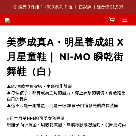
👚 經典 3 件組：⭐680 系列 T 恤 ＋ 口說課 ｜組合價 $1,999
👚 經典 3 件組：⭐680 系列 T 恤 ＋ 口說課 ｜組合價 $1,999
潮T任選兩件$1000
👚 經典 3 件組：⭐680 系列 T 恤 ＋ 口說課 ｜組合價 $1,999
美夢成真A・明星養成組 X
月星童鞋｜ NI-MO 瞬乾街
舞鞋（白）
▲MV同款主角穿搭・主角進化計畫
▲每個孩子，都有成為主角的潛力，穿上夢想的裝備，勇敢踏出
自己的舞台
▲這不只是一組禮盒，而是一份 讓孩子自信發光的成長裝備
⭐日本月星NI-MO可愛女孩專屬 
銀離子 Ag+抗菌、瞬吸乾爽層、無痕橡膠讓您運動、跳舞更時尚