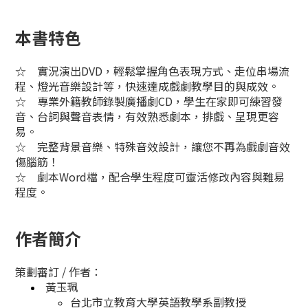
本書特色
☆
實況演出DVD，輕鬆掌握角色表現方式、走位串場流
程、燈光音樂設計等，快速達成戲劇教學目的與成效。
☆
專業外籍教師錄製廣播劇CD，學生在家即可練習發
音、台詞與聲音表情，有效熟悉劇本，排戲、呈現更容
易。
☆ 完整背景音樂、特殊音效設計，讓您不再為戲劇音效
傷腦筋！
☆ 劇本Word檔，配合學生程度可靈活修改內容與難易
程度。
作者簡介
策劃審訂 / 作者：
黃玉珮
台北市立教育大學英語教學系副教授