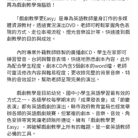
再為戲劇教學傷腦筋！
「戲劇教學更Easy」是專為英語教師量身訂作的多媒
體資源教材，透過實況演出DVD，老師可輕鬆掌握角色表
現的方式、走位串場流程、燈光音樂設計等，快速達到戲
劇教學的目的與成效。
內附專業外籍教師錄製的廣播劇CD，學生在家即可
練習發音、台詞與聲音表情，快速地熟悉劇本內容，此外
為配合學生程度，劇本CD內含5個劇本的word檔，老師
可靈活修改內容與難易程度；更收錄完整的背景音樂、特
殊的音效設計，幫助老師呈現完美的演出。
戲劇教學是目前幼兒、國中小學生英語學習最有效的
方式之一，各級學校每學期末的「成果發表會」或「節慶
表演」都有英語戲劇的演出，縣市政府教育當局也經常舉
辦各類的英語戲劇競賽，但繁複的劇本、音樂、音效、角
色安排等常常讓老師無所適從，擁有「戲劇教學更
Easy」，將破解戲劇教學上所有的難題，是一套英語教師
必備的工具。