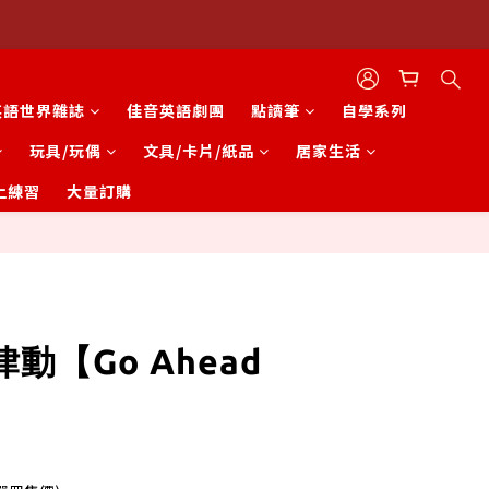
英語世界雜誌
佳音英語劇團
點讀筆
自學系列
玩具/玩偶
文具/卡片/紙品
居家生活
上練習
大量訂購
立即購買
動【Go Ahead