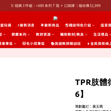
👚 經典 3 件組：⭐680 系列 T 恤 ＋ 口說課 ｜組合價 $1,999
👚 經典 3 件組：⭐680 系列 T 恤 ＋ 口說課 ｜組合價 $1,999
潮T任選兩件$1000
可愛玩偶
⚡最新消息
🌟最新商品
🌎雜誌特色介紹
佳音
👚 經典 3 件組：⭐680 系列 T 恤 ＋ 口說課 ｜組合價 $1,999
習
節慶系列
教師資源
輔助教材/教具
生活禮品
t 特惠專區
🐱毛小孩專區
📚英語教師職訓班
👦全民英檢線
TPR肢體律
6】
策劃審訂：黃玉珮