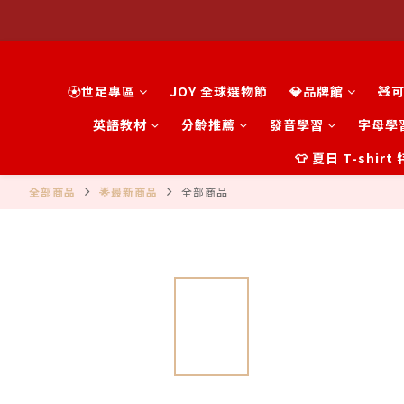
⚽世足專區
JOY 全球選物節
💎品牌館
🧸
英語教材
分齡推薦
發音學習
字母學
👕 夏日 T-shir
全部商品
🌟最新商品
全部商品