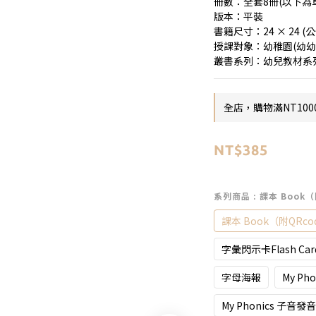
冊數：全套8冊(以下為
版本：平裝
書籍尺寸：24 × 24 (公
授課對象：幼稚園(幼幼
叢書系列：幼兒教材系列Earl
全店，購物滿NT100
NT$385
系列商品
: 課本 Book
課本 Book（附QRco
字彙閃示卡Flash Car
字母海報
My P
My Phonics 子音