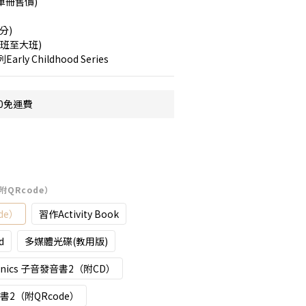
單冊售價)
分)
班至大班)
y Childhood Series
0免運費
（附QRcode）
de）
習作Activity Book
d
多媒體光碟(教用版)
honics 子音發音書2（附CD）
發音書2（附QRcode）