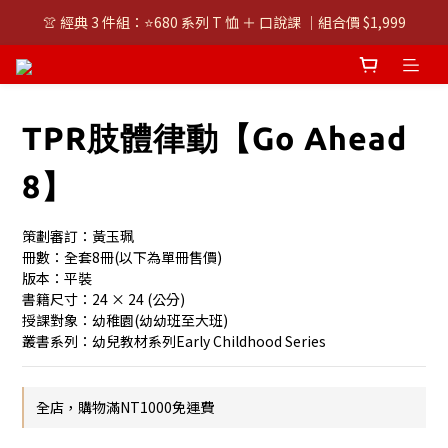
👚 經典 3 件組：⭐680 系列 T 恤 ＋ 口說課 ｜組合價 $1,999
👚 經典 3 件組：⭐680 系列 T 恤 ＋ 口說課 ｜組合價 $1,999
潮T任選兩件$1000
👚 經典 3 件組：⭐680 系列 T 恤 ＋ 口說課 ｜組合價 $1,999
TPR肢體律動【Go Ahead
8】
策劃審訂：黃玉珮
冊數：全套8冊(以下為單冊售價)
版本：平裝
書籍尺寸：24 × 24 (公分)
授課對象：幼稚園(幼幼班至大班)
叢書系列：幼兒教材系列Early Childhood Series
全店，購物滿NT1000免運費