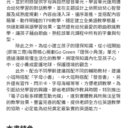
元，並於附錄提供字母與自然發音單元。學習單元運用適
合幼兒學習的對話教學，並在主題設計上依照幼兒心智發
展及成熟度規劃，內容由淺入深、循序漸進。並搭配內容
簡單、動作明確的TPR教學，穩定建立全美語教學根基，
快速彰顯英語學習效果。當然還有幼兒最愛的歌曲歌謠教
學，讓孩子藉由歌曲，熟稔該單元課程中所有的字彙與句
型。
除此之外，為從小建立孩子的環保知識，從小班開始
(即第三冊)每冊精心規劃Go Green「環保小角落」單元，
透過淺顯易懂生活化的教學，將環保知識內化至孩子心
中，從小養成愛護地球、保護環境的觀念。
此外，配合不同學齡建議搭配不同的輔助教材，建議
小班時搭配「字母小書」、中大班時搭配「發音書」，另
外還有習作、閃示卡、字母海報等等，方便老師教學。為
引起幼兒學習的興趣、節省老師製作教具時間，特別推出
「電子白板多媒體互動光碟」，達到實體教具所無法呈現
的教學效果。豐富完善的配備，提供老師全方位英語教學
的協助，必定能為幼兒奠定最紮實的英語能力。