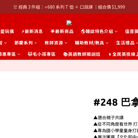
👚 經典 3 件組：⭐680 系列 T 恤 ＋ 口說課 ｜組合價 $1,999
👚 經典 3 件組：⭐680 系列 T 恤 ＋ 口說課 ｜組合價 $1,999
潮T任選兩件$1000
可愛玩偶
⚡最新消息
🌟最新商品
🌎雜誌特色介紹
佳音
👚 經典 3 件組：⭐680 系列 T 恤 ＋ 口說課 ｜組合價 $1,999
習
節慶系列
教師資源
輔助教材/教具
生活禮品
t 特惠專區
🐱毛小孩專區
📚英語教師職訓班
👦全民英檢線
#248 巴
▲適合親子共讀
▲從不同角度看世界 
▲專為國小學童量身打
▲屢次獲選【文化部中