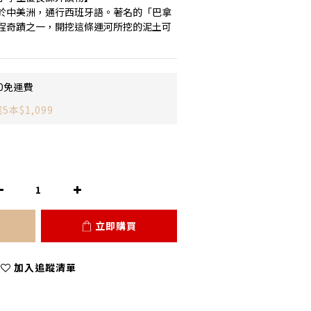
於中美洲，通行西班牙語。著名的「巴拿
程奇蹟之一，開挖這條運河所挖的泥土可
0免運費
本$1,099
立即購買
加入追蹤清單