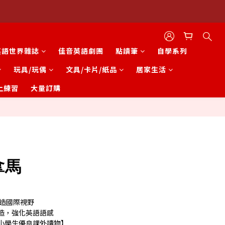
英語世界雜誌
佳音英語劇團
點讀筆
自學系列
玩具/玩偶
文具/卡片/紙品
居家生活
上練習
大量訂購
立即購買
拿馬
打造國際視野
造，強化英語語感
小學生優良課外讀物】