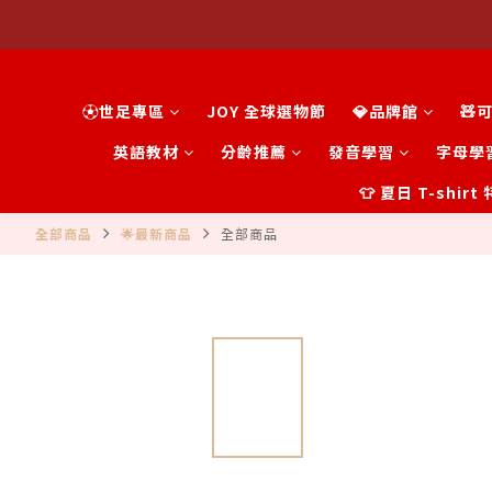
⚽世足專區
JOY 全球選物節
💎品牌館
🧸
英語教材
分齡推薦
發音學習
字母學
👕 夏日 T-shir
全部商品
🌟最新商品
全部商品