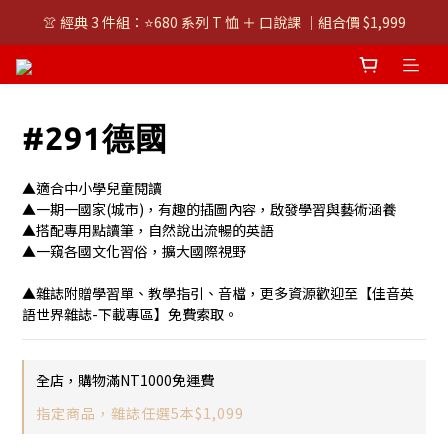
👚 經典 3 件組：⭐680 系列 T 恤 ＋ 口說課 ｜組合價 $1,999
👚 經典 3 件組：⭐680 系列 T 恤 ＋ 口說課 ｜組合價 $1,999
潮T任選兩件$1000
👚 經典 3 件組：⭐680 系列 T 恤 ＋ 口說課 ｜組合價 $1,999
#291德國
▲適合中小學兒童閱讀
▲一期一國家(城市)，有趣的插圖內容，啟發學習與藝術涵養
▲搭配專用點讀筆，自然說出流暢的英語
▲一窺各國文化習俗，擴大國際視野
▲雜誌附贈學習單、教學指引、音檔，更多資源歡迎至【佳音英
語世界雜誌-下載專區】免費索取。
全店，購物滿NT1000免運費
指定商品，雜誌任選5本$1,099