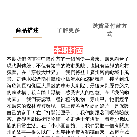
送貨及付款方
商品描述
了解更多
式
本期封面
本期我們將前往中國南方的一個省份—廣東。廣東融合了
現代與傳統，不但有繁華的城市風貌，也擁有幽靜的鄉村
氛圍。在「穿梭大世界」，我們將登上廣州塔俯瞰城市風
景、走進水鄉逢簡村體驗小橋流水的悠閒氛圍，接著到珠
海欣賞長相像巨大貝殼的珠海大劇院，最後來到歷史悠久
的廣濟橋，親自踏上浮橋，感受古人的智慧。
在「我的動
物園」，我們要認識一種神秘的動物—穿山甲。牠們經常
在廣東的森林裡被發現，身上覆蓋著堅硬的鱗片，是保護
自己的盔甲！
在「打開話匣子」，我們將跟著阿嘎體驗飲
茶、參觀粵劇藝術博物館，並走進千年瑤寨，看看少數民
族的日常生活。
在「小小圖書館」，我們要聽一個有關廣
州的故事—很久以前，五隻神羊帶著稻穗而來，為這座城