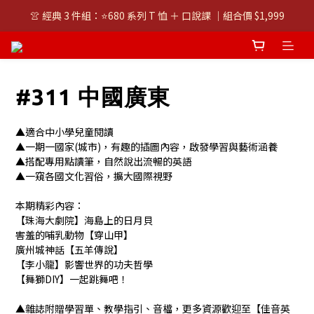
👚 經典 3 件組：⭐680 系列 T 恤 ＋ 口說課 ｜組合價 $1,999
👚 經典 3 件組：⭐680 系列 T 恤 ＋ 口說課 ｜組合價 $1,999
潮T任選兩件$1000
👚 經典 3 件組：⭐680 系列 T 恤 ＋ 口說課 ｜組合價 $1,999
#311 中國廣東
▲適合中小學兒童閱讀
▲一期一國家(城市)，有趣的插圖內容，啟發學習與藝術涵養
▲搭配專用點讀筆，自然說出流暢的英語
▲一窺各國文化習俗，擴大國際視野
本期精彩內容：
【珠海大劇院】海島上的日月貝 
害羞的哺乳動物【穿山甲】
廣州城神話【五羊傳說】
【李小龍】影響世界的功夫哲學
【舞獅DIY】一起跳舞吧！
▲雜誌附贈學習單、教學指引、音檔，更多資源歡迎至【佳音英