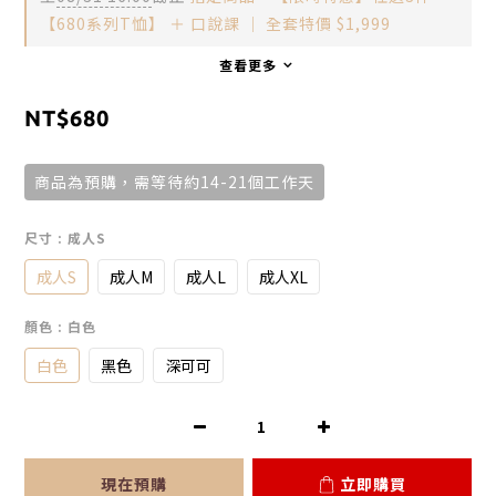
【680系列T恤】 ＋ 口說課 ｜ 全套特價 $1,999
查看更多
NT$680
商品為預購，需等待約14-21個工作天
尺寸
: 成人S
成人S
成人M
成人L
成人XL
顏色
: 白色
白色
黑色
深可可
現在預購
立即購買