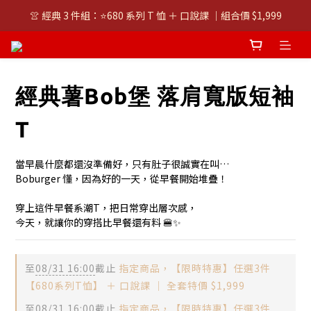
👚 經典 3 件組：⭐680 系列 T 恤 ＋ 口說課 ｜組合價 $1,999
👚 經典 3 件組：⭐680 系列 T 恤 ＋ 口說課 ｜組合價 $1,999
潮T任選兩件$1000
👚 經典 3 件組：⭐680 系列 T 恤 ＋ 口說課 ｜組合價 $1,999
經典薯Bob堡 落肩寬版短袖
T
當早晨什麼都還沒準備好，只有肚子很誠實在叫…
Boburger 懂，因為好的一天，從早餐開始堆疊！
穿上這件早餐系潮T，把日常穿出層次感，
今天，就讓你的穿搭比早餐還有料 🍔✨
至
08/31 16:00
截止
指定商品，【限時特惠】任選3件
【680系列T恤】 ＋ 口說課 ｜ 全套特價 $1,999
至
08/31 16:00
截止
指定商品，【限時特惠】任選3件