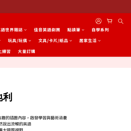
英語世界雜誌
佳音英語劇團
點讀筆
自學系列
玩具/玩偶
文具/卡片/紙品
居家生活
上練習
大量訂購
立即購買
地利
，有趣的插圖內容，啟發學習與藝術涵養
然說出流暢的英語
擴大國際視野