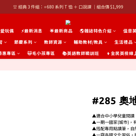
👚 經典 3 件組：⭐680 系列 T 恤 ＋ 口說課 ｜組合價 $1,999
👚 經典 3 件組：⭐680 系列 T 恤 ＋ 口說課 ｜組合價 $1,999
潮T任選兩件$1000
可愛玩偶
⚡最新消息
🌟最新商品
🌎雜誌特色介紹
佳音
👚 經典 3 件組：⭐680 系列 T 恤 ＋ 口說課 ｜組合價 $1,999
習
節慶系列
教師資源
輔助教材/教具
生活禮品
t 特惠專區
🐱毛小孩專區
📚英語教師職訓班
👦全民英檢線
#285 奧
▲適合中小學兒童閱讀
▲一期一國家(城市)
▲搭配專用點讀筆，自
▲一窺各國文化習俗，