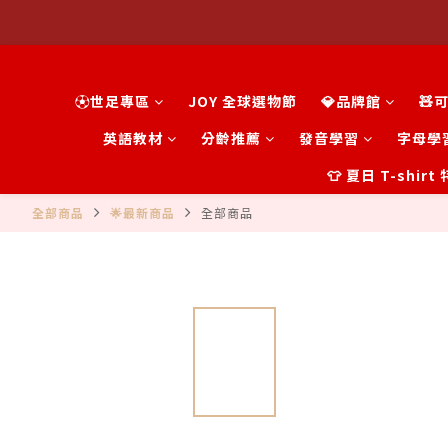
⚽世足專區
JOY 全球選物節
💎品牌館
🧸
英語教材
分齡推薦
發音學習
字母學
👕 夏日 T-shir
全部商品
🌟最新商品
全部商品