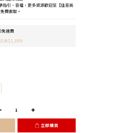
學指引、音檔，更多資源歡迎至【佳音英
】免費索取。
0免運費
本$1,099
立即購買