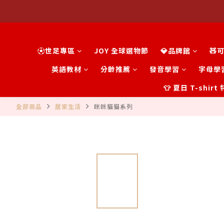
⚽世足專區
JOY 全球選物節
💎品牌館
🧸
英語教材
分齡推薦
發音學習
字母學
👕 夏日 T-shir
全部商品
居家生活
咪咪貓貓系列