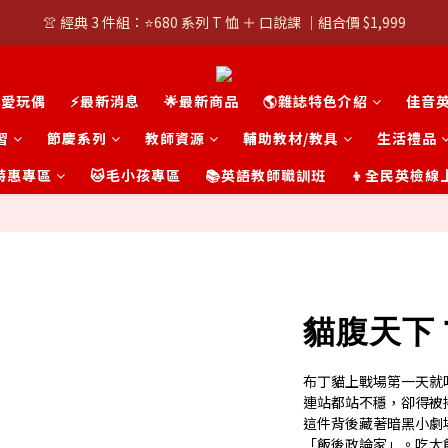
👚 經典 3 件組：⭐680 系列 T 恤 ＋ 口說課 ｜組合價 $1,999
👚 經典 3 件組：⭐680 系列 T 恤 ＋ 口說課 ｜組合價 $1,999
潮T任選兩件$1000
可愛玩偶
⚡最新消息
🌟最新商品
🌎雜誌特色介紹
佳音
👚 經典 3 件組：⭐680 系列 T 恤 ＋ 口說課 ｜組合價 $1,999
習
節慶系列
教師資源
輔助教材/教具
生活禮品
t 特惠專區
🐱毛小孩專區
📚英語教師職訓班
👦全民英檢線
貓腹天下 
布丁貓上戰場第一天就
連站都站不穩，卻得被
這件背後藏著暗黑小劇
「飯後政論家」。吃太