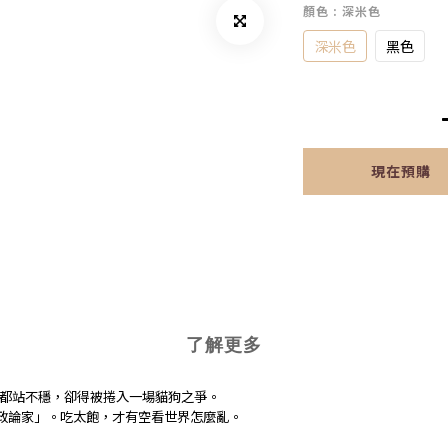
顏色
: 深米色
深米色
黑色
現在預購
了解更多
都站不穩，卻得被捲入一場貓狗之爭。
政論家」。吃太飽，才有空看世界怎麼亂。