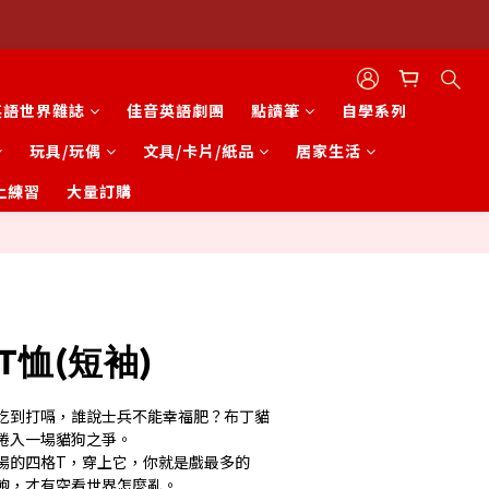
英語世界雜誌
佳音英語劇團
點讀筆
自學系列
玩具/玩偶
文具/卡片/紙品
居家生活
上練習
大量訂購
立即購買
T恤(短袖)
吃到打嗝，誰說士兵不能幸福肥？布丁貓
捲入一場貓狗之爭。
場的四格T，穿上它，你就是戲最多的
飽，才有空看世界怎麼亂。