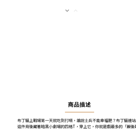
商品描述
布丁貓上戰場第一天就吃到打嗝，誰說士兵不能幸福肥？布丁貓連站
這件背後藏著暗黑小劇場的四格
T
，穿上它，你就是戲最多的「飯後