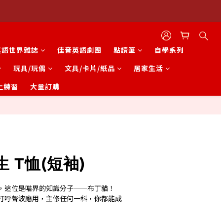
英語世界雜誌
佳音英語劇團
點讀筆
自學系列
玩具/玩偶
文具/卡片/紙品
居家生活
上練習
大量訂購
立即購買
 T恤(短袖)
，這位是喵界的知識分子——布丁貓！
打呼聲波應用，主修任何一科，你都能成