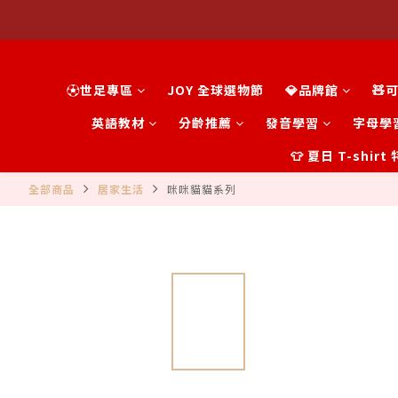
⚽世足專區
JOY 全球選物節
💎品牌館
🧸
英語教材
分齡推薦
發音學習
字母學
👕 夏日 T-shir
全部商品
居家生活
咪咪貓貓系列