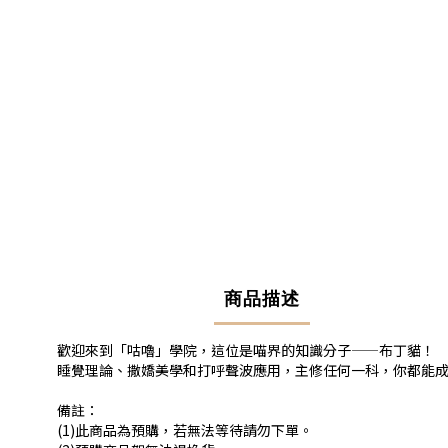
商品描述
歡迎來到「咕嚕」學院，這位是喵界的知識分子——布丁貓！
睡覺理論、撒嬌美學和打呼聲波應用，主修任何一科，你都能
備註：
(1)此商品為預購，若無法等待請勿下單。