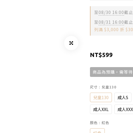
至
08/30 16:00
截止
至
08/31 16:00
截止
列滿 $3,000 折 $3
NT$599
商品為預購，需等待約
尺寸
: 兒童130
兒童130
成人S
成人XXL
成人XXX
顏色
: 紅色