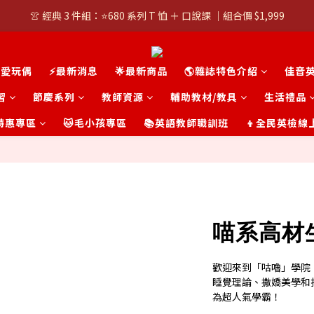
👚 經典 3 件組：⭐680 系列 T 恤 ＋ 口說課 ｜組合價 $1,999
👚 經典 3 件組：⭐680 系列 T 恤 ＋ 口說課 ｜組合價 $1,999
潮T任選兩件$1000
可愛玩偶
⚡最新消息
🌟最新商品
🌎雜誌特色介紹
佳音
👚 經典 3 件組：⭐680 系列 T 恤 ＋ 口說課 ｜組合價 $1,999
習
節慶系列
教師資源
輔助教材/教具
生活禮品
t 特惠專區
🐱毛小孩專區
📚英語教師職訓班
👦全民英檢線
喵系高材生
歡迎來到「咕嚕」學院
睡覺理論、撒嬌美學和
為超人氣學霸！