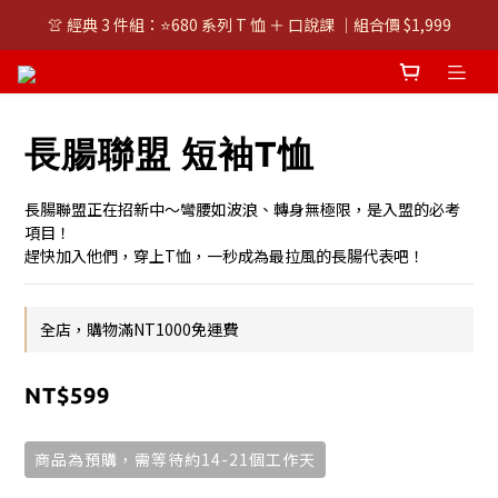
👚 經典 3 件組：⭐680 系列 T 恤 ＋ 口說課 ｜組合價 $1,999
👚 經典 3 件組：⭐680 系列 T 恤 ＋ 口說課 ｜組合價 $1,999
潮T任選兩件$1000
👚 經典 3 件組：⭐680 系列 T 恤 ＋ 口說課 ｜組合價 $1,999
長腸聯盟 短袖T恤
長腸聯盟正在招新中～彎腰如波浪、轉身無極限，是入盟的必考
項目！
趕快加入他們，穿上T恤，一秒成為最拉風的長腸代表吧！
全店，購物滿NT1000免運費
NT$599
商品為預購，需等待約14-21個工作天