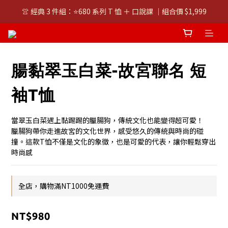
👚 經典 3 件組：⭐680 系列 T 恤 ＋ 口說課 ｜組合價 $1,999
👚 經典 3 件組：⭐680 系列 T 恤 ＋ 口說課 ｜組合價 $1,999
潮T任選兩件$1000
👚 經典 3 件組：⭐680 系列 T 恤 ＋ 口說課 ｜組合價 $1,999
腸黏翠玉白菜-故宮聯名 短
袖T恤
當翠玉白菜遇上黏踢踢的臘腸狗，傳統文化也能變得超可愛！
臘腸狗帶你走進故宮的文化世界，感受悠久的傳統與時尚的碰
撞。這款T恤不僅是文化的象徵，也是可愛的代表，讓你輕鬆穿出
時尚感
全店，購物滿NT1000免運費
NT$980