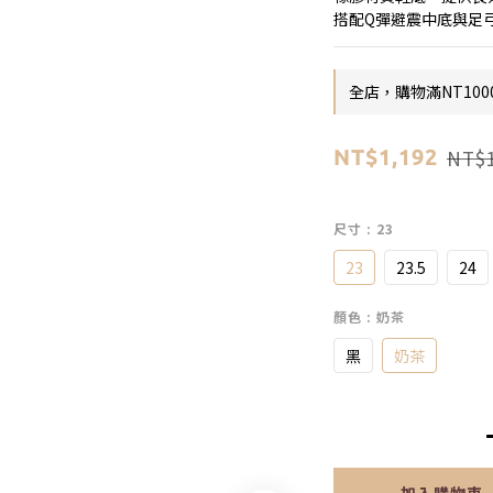
搭配Q彈避震中底與足
全店，購物滿NT100
NT$1
NT$1,192
尺寸
: 23
23
23.5
24
顏色
: 奶茶
黑
奶茶