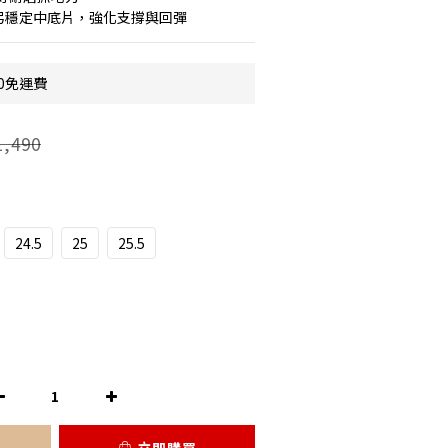
弓穩定中底片，強化支撐與回彈
0免運費
,490
24.5
25
25.5