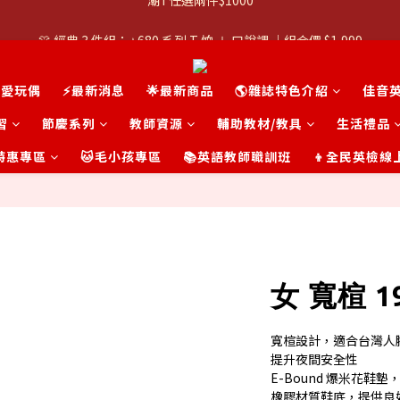
👚 經典 3 件組：⭐680 系列 T 恤 ＋ 口說課 ｜組合價 $1,999
👚 經典 3 件組：⭐680 系列 T 恤 ＋ 口說課 ｜組合價 $1,999
潮T任選兩件$1000
可愛玩偶
⚡最新消息
🌟最新商品
🌎雜誌特色介紹
佳音
👚 經典 3 件組：⭐680 系列 T 恤 ＋ 口說課 ｜組合價 $1,999
習
節慶系列
教師資源
輔助教材/教具
生活禮品
t 特惠專區
🐱毛小孩專區
📚英語教師職訓班
👦全民英檢線
女 寬楦 
寬楦設計，適合台灣人
提升夜間安全性
E-Bound 爆米花
橡膠材質鞋底，提供良