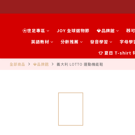
⚽世足專區
JOY 全球選物節
💎品牌館
🧸
英語教材
分齡推薦
發音學習
字母學
👕 夏日 T-shir
全部商品
💎品牌館
義大利 LOTTO 運動機能鞋