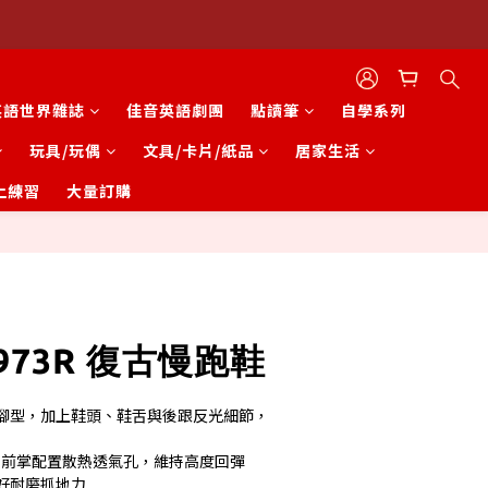
英語世界雜誌
佳音英語劇團
點讀筆
自學系列
玩具/玩偶
文具/卡片/紙品
居家生活
上練習
大量訂購
立即購買
1973R 復古慢跑鞋
腳型，加上鞋頭、鞋舌與後跟反光細節，
鞋墊，前掌配置散熱透氣孔，維持高度回彈
好耐磨抓地力