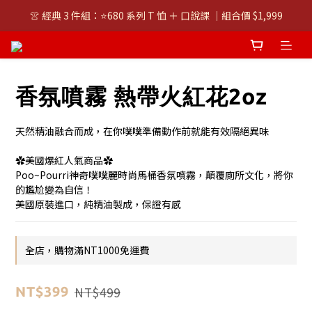
👚 經典 3 件組：⭐680 系列 T 恤 ＋ 口說課 ｜組合價 $1,999
👚 經典 3 件組：⭐680 系列 T 恤 ＋ 口說課 ｜組合價 $1,999
潮T任選兩件$1000
👚 經典 3 件組：⭐680 系列 T 恤 ＋ 口說課 ｜組合價 $1,999
香氛噴霧 熱帶火紅花2oz
天然精油融合而成，在你噗噗準備動作前就能有效隔絕異味
✿美國爆紅人氣商品✿
Poo~Pourri神奇噗噗麗時尚馬桶香氛噴霧，顛覆廁所文化，將你
的尷尬變為自信！
美國原裝進口，純精油製成，保證有感
全店，購物滿NT1000免運費
NT$499
NT$399