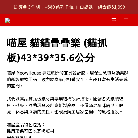
👚 經典 3 件組：⭐680 系列 T 恤 ＋ 口說課 ｜組合價 $1,999
👚 經典 3 件組：⭐680 系列 T 恤 ＋ 口說課 ｜組合價 $1,999
潮T任選兩件$1000
👚 經典 3 件組：⭐680 系列 T 恤 ＋ 口說課 ｜組合價 $1,999
喵屋 貓貓疊疊樂 (貓抓
板)43*39*35.6公分
喵屋 MeowHouse 專注於開發兼具設計感、環保理念與互動樂趣
的紙製寵物用品，致力於為貓咪打造安全、有趣且富有生活美感
的空間。
我們以高品質瓦楞紙材與專業結構設計技術，開發各式紙製貓
屋、抓板、互動玩具及創意紙製產品，不僅滿足貓咪磨爪、躲
藏、休息與探索的天性，也成為飼主居家空間中的風格擺設。
喵屋產品特色包括：
採用環保可回收瓦楞紙材
安全無毒印刷