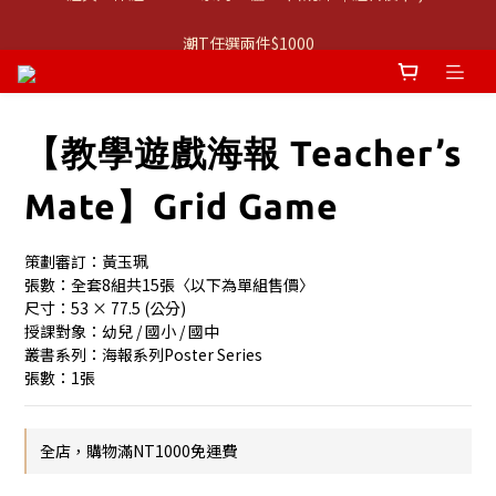
👚 經典 3 件組：⭐680 系列 T 恤 ＋ 口說課 ｜組合價 $1,999
潮T任選兩件$1000
👚 經典 3 件組：⭐680 系列 T 恤 ＋ 口說課 ｜組合價 $1,999
【教學遊戲海報 Teacher’s
Mate】Grid Game
策劃審訂：黃玉珮
張數：全套8組共15張〈以下為單組售價〉
尺寸：53 × 77.5 (公分)
授課對象：幼兒 / 國小 / 國中
叢書系列：海報系列Poster Series
張數：1張
全店，購物滿NT1000免運費