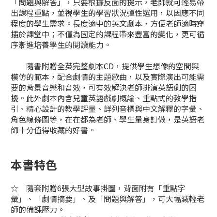
「問題與解答」，只要根據反面的提示，老師就可輕易帶
出課程重點，並視學生的學習狀況彈性選用，以因應不同
程度的學生需求。長度適中的英文劇本，方便老師適時穿
插於課堂中；不僅為固定的課程帶來豐富的變化，更可循
序漸進培養學生的閱讀能力。
隨書附贈全英完整劇本CD，提供學生想像的空間與
模仿的範本，配合劇情的主題歌曲，以及實際演出可能需
要的背景音樂和音效，可有效解決老師排演英語劇的困
擾。此外劇本內含兒童英語戲劇概論、重點式的教學指
引、精心設計的教學評量、詳列音標與中文解釋的字彙、
角色線條圖等，在在都為老師、學生量身訂做，是英語老
師十分值得收藏的好書。
本書特色
☆
隨套附贈6張大型故事掛圖，背面附有「重點字
彙」、「劇情摘要」、及「問題與解答」，可大幅減輕老
師的備課壓力。