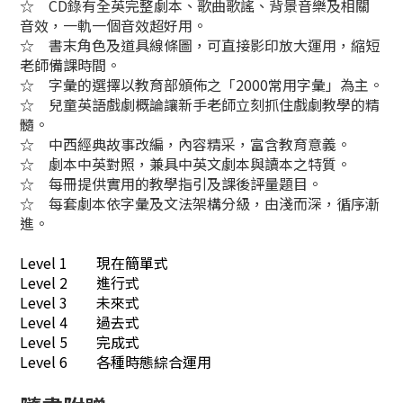
☆
CD錄有全英完整劇本、歌曲歌謠、背景音樂及相關
音效，一軌一個音效超好用。
☆ 書末角色及道具線條圖，可直接影印放大運用，縮短
老師備課時間。
☆ 字彙的選擇以教育部頒佈之「2000常用字彙」為主。
☆ 兒童英語戲劇概論讓新手老師立刻抓住戲劇教學的精
髓。
☆ 中西經典故事改編，內容精采，富含教育意義。
☆ 劇本中英對照，兼具中英文劇本與讀本之特質。
☆ 每冊提供實用的教學指引及課後評量題目。
☆ 每套劇本依字彙及文法架構分級，由淺而深，循序漸
進。
Level 1 現在簡單式
Level 2 進行式
Level 3 未來式
Level 4 過去式
Level 5 完成式
Level 6 各種時態綜合運用