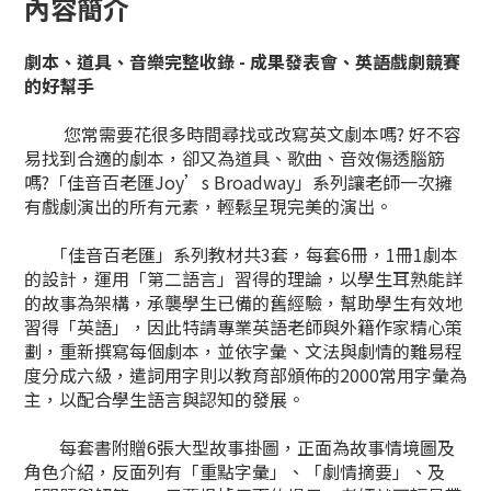
內容簡介
劇本、道具、音樂完整收錄 -
成果發表會、英語戲劇競賽
的好幫手
您常需要花很多時間尋找或改寫英文劇本嗎? 好不容
易找到合適的劇本，卻又為道具、歌曲、音效傷透腦筋
嗎?「佳音百老匯Joy’s Broadway」系列讓老師一次擁
有戲劇演出的所有元素，輕鬆呈現完美的演出。
「佳音百老匯」系列教材共3套，每套6冊，1冊1劇本
的設計，運用「第二語言」習得的理論，以學生耳熟能詳
的故事為架構，承襲學生已備的舊經驗，幫助學生有效地
習得「英語」，因此特請專業英語老師與外籍作家精心策
劃，重新撰寫每個劇本，並依字彙、文法與劇情的難易程
度分成六級，遣詞用字則以教育部頒佈的2000常用字彙為
主，以配合學生語言與認知的發展。
每套書附贈6張大型故事掛圖，正面為故事情境圖及
角色介紹，反面列有「重點字彙」、「劇情摘要」、及