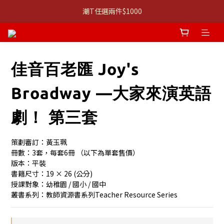
👚 經典 3 件組：⭐680 系列 T 恤 ＋ 口說課 ｜組合價 $1,999
潮T任選兩件$1000
👚 經典 3 件組：⭐680 系列 T 恤 ＋ 口說課 ｜組合價 $1,999
佳音百老匯 Joy's
Broadway —大家來演英語
劇！ 第三套
策劃審訂：黃玉珮　
冊數：3套，每套6冊 （以下為單套售價）
版本：平裝 
書籍尺寸：19 × 26 (公分) 
授課對象：幼稚園 / 國小 / 國中
叢書系列：教師資源書系列Teacher Resource Series