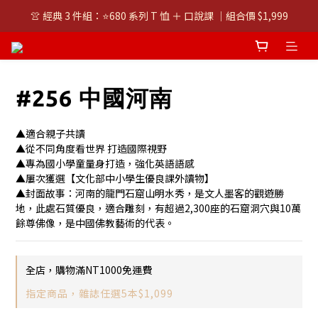
👚 經典 3 件組：⭐680 系列 T 恤 ＋ 口說課 ｜組合價 $1,999
👚 經典 3 件組：⭐680 系列 T 恤 ＋ 口說課 ｜組合價 $1,999
潮T任選兩件$1000
👚 經典 3 件組：⭐680 系列 T 恤 ＋ 口說課 ｜組合價 $1,999
#256 中國河南
▲適合親子共讀
▲從不同角度看世界 打造國際視野
▲專為國小學童量身打造，強化英語語感
▲屢次獲選【文化部中小學生優良課外讀物】
▲封面故事：河南的龍門石窟山明水秀，是文人墨客的觀遊勝
地，此處石質優良，適合雕刻，有超過2,300座的石窟洞穴與10萬
餘尊佛像，是中國佛教藝術的代表。
全店，購物滿NT1000免運費
指定商品，雜誌任選5本$1,099