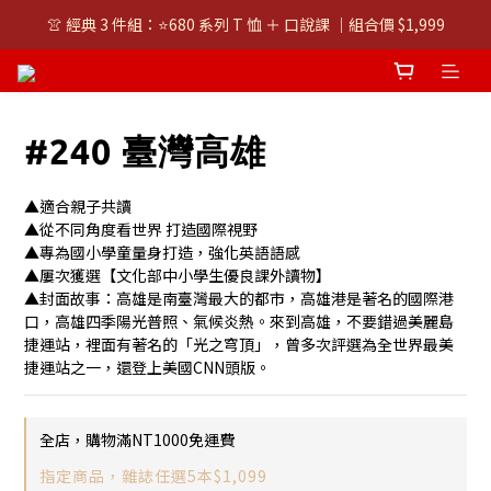
👚 經典 3 件組：⭐680 系列 T 恤 ＋ 口說課 ｜組合價 $1,999
👚 經典 3 件組：⭐680 系列 T 恤 ＋ 口說課 ｜組合價 $1,999
潮T任選兩件$1000
👚 經典 3 件組：⭐680 系列 T 恤 ＋ 口說課 ｜組合價 $1,999
#240 臺灣高雄
▲適合親子共讀
▲從不同角度看世界 打造國際視野
▲專為國小學童量身打造，強化英語語感
▲屢次獲選【文化部中小學生優良課外讀物】
▲封面故事：高雄是南臺灣最大的都市，高雄港是著名的國際港
口，高雄四季陽光普照、氣候炎熱。來到高雄，不要錯過美麗島
捷運站，裡面有著名的「光之穹頂」，曾多次評選為全世界最美
捷運站之一，還登上美國CNN頭版。
全店，購物滿NT1000免運費
指定商品，雜誌任選5本$1,099