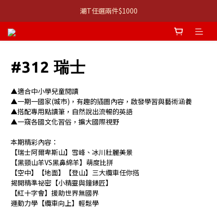
👚 經典 3 件組：⭐680 系列 T 恤 ＋ 口說課 ｜組合價 $1,999
潮T任選兩件$1000
👚 經典 3 件組：⭐680 系列 T 恤 ＋ 口說課 ｜組合價 $1,999
#312 瑞士
▲適合中小學兒童閱讀
▲一期一國家(城市)，有趣的插圖內容，啟發學習與藝術涵養
▲搭配專用點讀筆，自然說出流暢的英語
▲一窺各國文化習俗，擴大國際視野
本期精彩內容：
【瑞士阿爾卑斯山】雪峰、冰川壯麗美景
【黑頸山羊VS黑鼻綿羊】萌度比拼
【空中】【地面】【登山】三大纜車任你搭
揭開精準祕密【小精靈與鐘錶匠】
【紅十字會】援助世界無國界
運動力學【纜車向上】輕鬆學