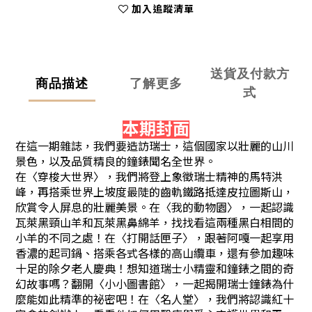
加入追蹤清單
送貨及付款方
商品描述
了解更多
式
本期封面
在這一期雜誌，我們要造訪瑞士，這個國家以壯麗的山川
景色，以及品質精良的鐘錶聞名全世界。
在〈穿梭大世界〉，我們將登上象徵瑞士精神的馬特洪
峰，再搭乘世界上坡度最陡的齒軌鐵路抵達皮拉圖斯山，
欣賞令人屏息的壯麗美景。在〈我的動物園〉，一起認識
瓦萊黑頸山羊和瓦萊黑鼻綿羊，找找看這兩種黑白相間的
小羊的不同之處！在〈打開話匣子〉，跟著阿嘎一起享用
香濃的起司鍋、搭乘各式各樣的高山纜車，還有參加趣味
十足的除夕老人慶典！想知道瑞士小精靈和鐘錶之間的奇
幻故事嗎？翻開〈小小圖書館〉，一起揭開瑞士鐘錶為什
麼能如此精準的祕密吧！在〈名人堂〉，我們將認識紅十