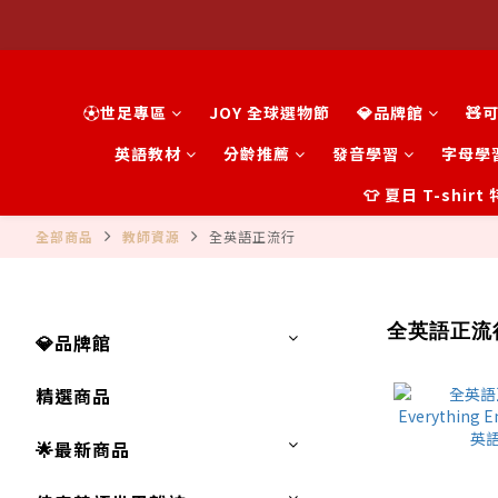
⚽世足專區
JOY 全球選物節
💎品牌館
🧸
英語教材
分齡推薦
發音學習
字母學
👕 夏日 T-shir
全部商品
教師資源
全英語正流行
全英語正流
💎品牌館
精選商品
🌟最新商品