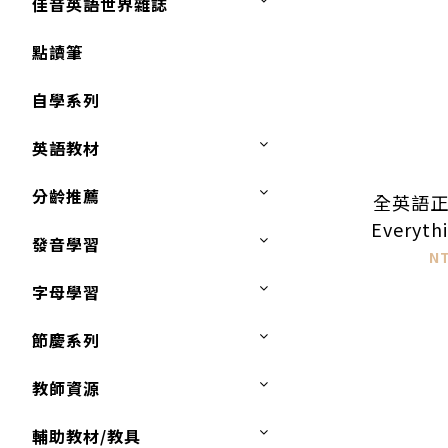
佳音英語世界雜誌
點讀筆
自學系列
英語教材
分齡推薦
全英語正流
Everyth
發音學習
－悠遊在
N
字母學習
節慶系列
教師資源
輔助教材/教具