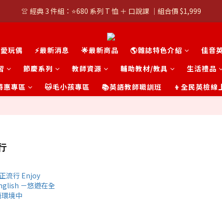
👚 經典 3 件組：⭐680 系列 T 恤 ＋ 口說課 ｜組合價 $1,999
👚 經典 3 件組：⭐680 系列 T 恤 ＋ 口說課 ｜組合價 $1,999
潮T任選兩件$1000
可愛玩偶
⚡最新消息
🌟最新商品
🌎雜誌特色介紹
佳音
👚 經典 3 件組：⭐680 系列 T 恤 ＋ 口說課 ｜組合價 $1,999
習
節慶系列
教師資源
輔助教材/教具
生活禮品
t 特惠專區
🐱毛小孩專區
📚英語教師職訓班
👦全民英檢線
行