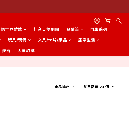
英語世界雜誌
佳音英語劇團
點讀筆
自學系列
玩具/玩偶
文具/卡片/紙品
居家生活
上練習
大量訂購
商品排序
每頁顯示 24 個