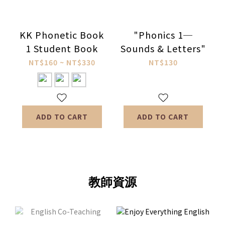
KK Phonetic Book
"Phonics 1─
1 Student Book
Sounds & Letters"
NT$160 ~ NT$330
NT$130
ADD TO CART
ADD TO CART
教師資源