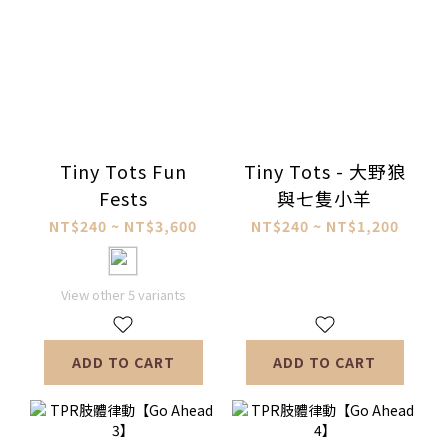
Tiny Tots Fun
Tiny Tots - 大野狼
Fests
與七隻小羊
NT$240 ~ NT$3,600
NT$240 ~ NT$1,200
View other 5 variants
ADD TO CART
ADD TO CART