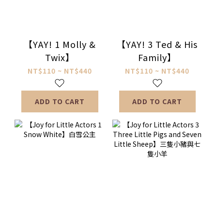
【YAY! 1 Molly &
【YAY! 3 Ted & His
Twix】
Family】
NT$110 ~ NT$440
NT$110 ~ NT$440
ADD TO CART
ADD TO CART