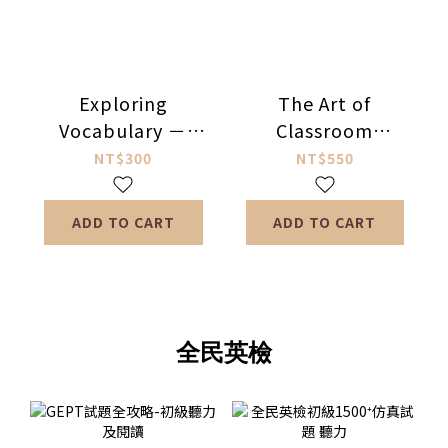
Exploring
The Art of
Vocabulary －
Classroom
Revolutionary
Management
NT$300
NT$550
Vocabulary
Teaching
ADD TO CART
ADD TO CART
全民英檢