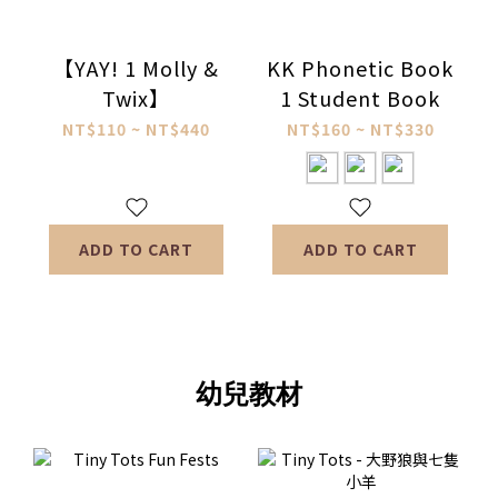
【YAY! 1 Molly &
KK Phonetic Book
Twix】
1 Student Book
NT$110 ~ NT$440
NT$160 ~ NT$330
ADD TO CART
ADD TO CART
幼兒教材