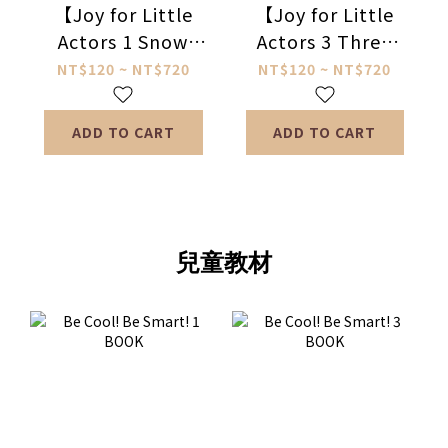
【Joy for Little
【Joy for Little
Actors 1 Snow
Actors 3 Three
White】白雪公主
Little Pigs and
NT$120 ~ NT$720
NT$120 ~ NT$720
Seven Little
Sheep】三隻小豬
ADD TO CART
ADD TO CART
與七隻小羊
兒童教材